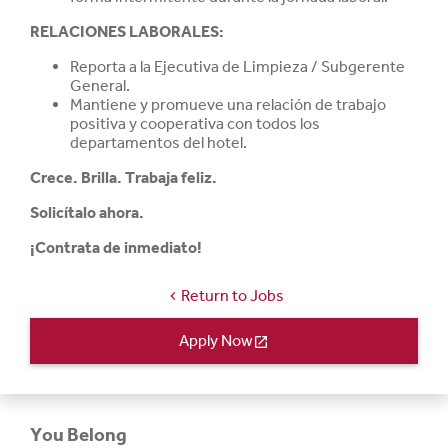
RELACIONES LABORALES:
Reporta a la Ejecutiva de Limpieza / Subgerente
General.
Mantiene y promueve una relación de trabajo
positiva y cooperativa con todos los
departamentos del hotel.
Crece. Brilla. Trabaja feliz.
Solicítalo ahora.
¡Contrata de inmediato!
Return to Jobs
chevron_left
Apply Now
open_in_new
You Belong