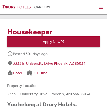
menu
Housekeeper
Apply Now

schedule
Posted 30+ days ago
fmd_good
3333 E. University Drive Phoenix, AZ 85034
badge
work_history
Hotel
Full Time
Property Location:
3333 E. University Drive - Phoenix, Arizona 85034
You belong at Drury Hotels.