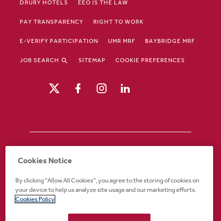
DRURY HOTELS
EEO IS THE LAW
PAY TRANSPARENCY
RIGHT TO WORK
E-VERIFY PARTICIPATION
UMR MRF
BAYBRIDGE MRF
JOB SEARCH
SITEMAP
COOKIE PREFERENCES
Drury Hotels is an equal opportunity /
Cookies Notice
affirmative action employer. If you require an
accommodation in order to view or apply to
By clicking “Allow All Cookies”, you agree to the storing of cookies on
open positions or for any other part of the
your device to help us analyze site usage and our marketing efforts.
application or employment process, please
Cookies Policy
call 888-324-1897 or email
recruiting@druryhotels.com.