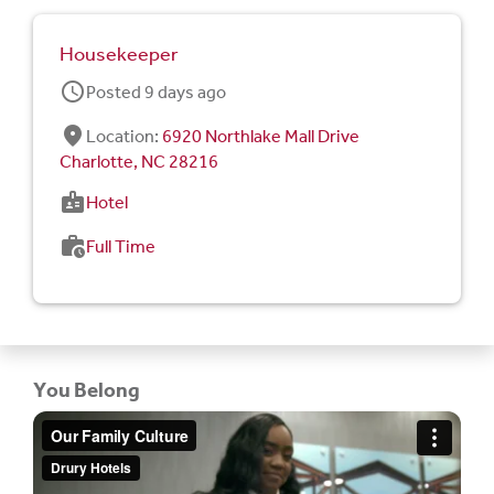
Housekeeper
schedule
Posted 9 days ago
fmd_good
Location:
6920 Northlake Mall Drive
Charlotte, NC 28216
badge
Hotel
work_history
Full Time
You Belong