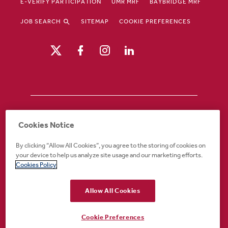
E-VERIFY PARTICIPATION
UMR MRF
BAYBRIDGE MRF
JOB SEARCH
SITEMAP
COOKIE PREFERENCES
Drury Hotels is an equal opportunity /
Cookies Notice
affirmative action employer. If you require an
accommodation in order to view or apply to
By clicking “Allow All Cookies”, you agree to the storing of cookies on
open positions or for any other part of the
your device to help us analyze site usage and our marketing efforts.
application or employment process, please
Cookies Policy
call 888-324-1897 or email
recruiting@druryhotels.com.
Allow All Cookies
Cookie Preferences