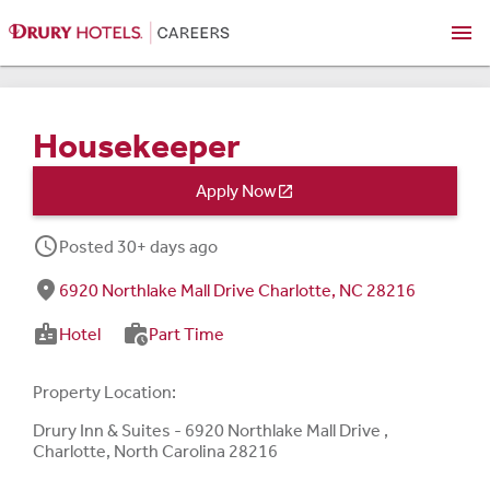
menu
Housekeeper
Apply Now

schedule
Posted 30+ days ago
fmd_good
6920 Northlake Mall Drive Charlotte, NC 28216
badge
work_history
Hotel
Part Time
Property Location:
Drury Inn & Suites - 6920 Northlake Mall Drive ,
Charlotte, North Carolina 28216