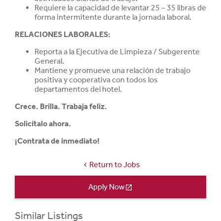
Requiere la capacidad de levantar 25 – 35 libras de
forma intermitente durante la jornada laboral.
RELACIONES LABORALES:
Reporta a la Ejecutiva de Limpieza / Subgerente
General.
Mantiene y promueve una relación de trabajo
positiva y cooperativa con todos los
departamentos del hotel.
Crece. Brilla. Trabaja feliz.
Solicítalo ahora.
¡Contrata de inmediato!
Return to Jobs
chevron_left
Apply Now
open_in_new
Similar Listings