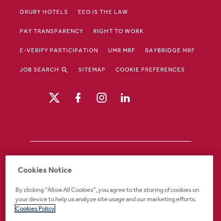
DRURY HOTELS
EEO IS THE LAW
PAY TRANSPARENCY
RIGHT TO WORK
E-VERIFY PARTICIPATION
UMR MRF
BAYBRIDGE MRF
JOB SEARCH
SITEMAP
COOKIE PREFERENCES
Drury Hotels is an equal opportunity /
Cookies Notice
affirmative action employer. If you require an
accommodation in order to view or apply to
By clicking “Allow All Cookies”, you agree to the storing of cookies on
open positions or for any other part of the
your device to help us analyze site usage and our marketing efforts.
application or employment process, please
Cookies Policy
call 888-324-1897 or email