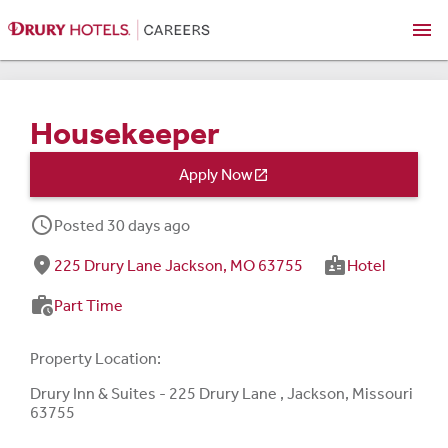
menu
Housekeeper
Apply Now

schedule
Posted 30 days ago
fmd_good
badge
225 Drury Lane Jackson, MO 63755
Hotel
work_history
Part Time
Property Location:
Drury Inn & Suites - 225 Drury Lane , Jackson, Missouri
63755