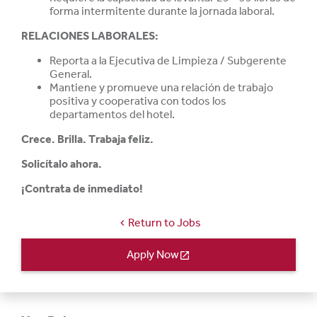
forma intermitente durante la jornada laboral.
RELACIONES LABORALES:
Reporta a la Ejecutiva de Limpieza / Subgerente
General.
Mantiene y promueve una relación de trabajo
positiva y cooperativa con todos los
departamentos del hotel.
Crece. Brilla. Trabaja feliz.
Solicítalo ahora.
¡Contrata de inmediato!
Return to Jobs
chevron_left
Apply Now
open_in_new