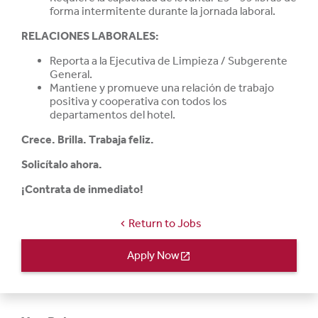
forma intermitente durante la jornada laboral.
RELACIONES LABORALES:
Reporta a la Ejecutiva de Limpieza / Subgerente
General.
Mantiene y promueve una relación de trabajo
positiva y cooperativa con todos los
departamentos del hotel.
Crece. Brilla. Trabaja feliz.
Solicítalo ahora.
¡Contrata de inmediato!
Return to Jobs
chevron_left
Apply Now
open_in_new