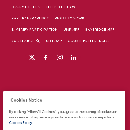
DRURY HOTELS
EEO IS THE LAW
PAY TRANSPARENCY
RIGHT TO WORK
E-VERIFY PARTICIPATION
UMR MRF
BAYBRIDGE MRF
JOB SEARCH
SITEMAP
COOKIE PREFERENCES
Drury Hotels is an equal opportunity /
Cookies Notice
affirmative action employer. If you require an
accommodation in order to view or apply to
By clicking “Allow All Cookies”, you agree to the storing of cookies on
open positions or for any other part of the
your device to help us analyze site usage and our marketing efforts.
application or employment process, please
Cookies Policy
call 888-324-1897 or email