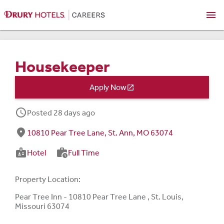
menu
Housekeeper
Apply Now

schedule
Posted 28 days ago
fmd_good
10810 Pear Tree Lane, St. Ann, MO 63074
badge
work_history
Hotel
Full Time
Property Location:
Pear Tree Inn - 10810 Pear Tree Lane , St. Louis,
Missouri 63074